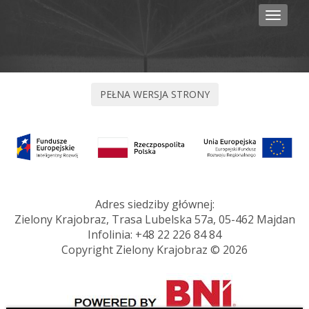
Toggle
navigat
Adres siedziby głównej:
Zielony Krajobraz, Trasa Lubelska 57a, 05-462 Majdan
Infolinia:
+48 22 226 84 84
Copyright Zielony Krajobraz © 2026