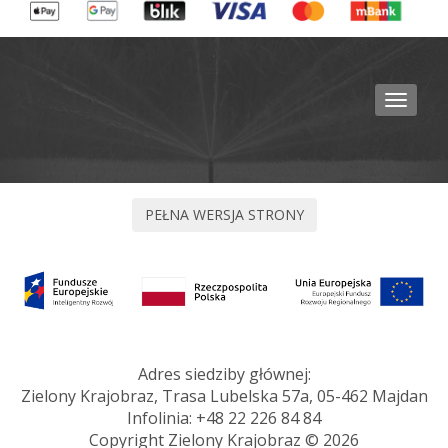
Toggle
navigat
Adres siedziby głównej:
Zielony Krajobraz, Trasa Lubelska 57a, 05-462 Majdan
Infolinia:
+48 22 226 84 84
Copyright Zielony Krajobraz © 2026