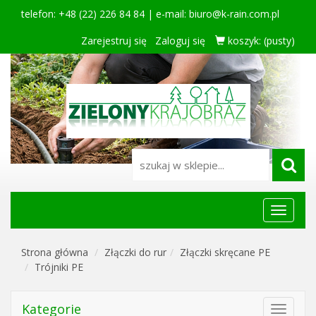
telefon: +48 (22) 226 84 84 | e-mail:
biuro@k-rain.com.pl
Zarejestruj się
Zaloguj się
koszyk:
(pusty)
Menu
główne
Strona główna
Złączki do rur
Złączki skręcane PE
Trójniki PE
Kategorie
Toggle