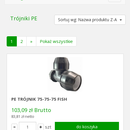
navigat
Trójniki PE
Sortuj wg: Nazwa produktu Z-A
(current)
1
2
»
Pokaż wszystkie
PE TRÓJNIK 75-75-75 FISH
103,09 zł Brutto
83,81 zł netto
szt
do koszyka