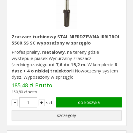
Zraszacz turbinowy STAL NIERDZEWNA IRRITROL
550R SS SC wyposażony w sprzęgło
Profesjonalny,
metalowy
, na tereny gdzie
wystepuje piasek Wynurzalny zraszacz
średniegozasięgu
od 7,6 do 15,2 m.
W komplecie
8
dysz + 4 o niskiej trajektorii
Nowoczesny system
dysz. Wyposażony w sprzęgło
185,48 zł Brutto
150,80 zł netto
szt
do koszyka
szczegóły