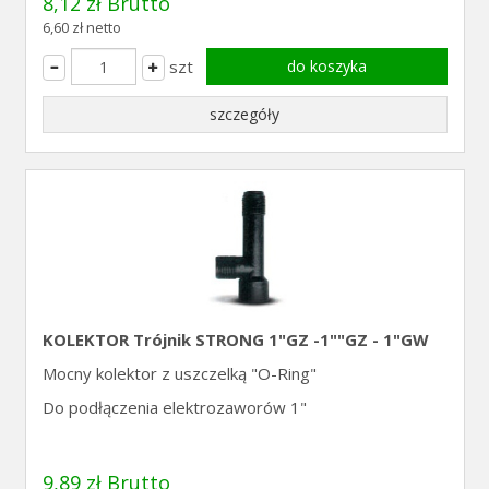
8,12 zł Brutto
6,60 zł netto
szt
do koszyka
szczegóły
KOLEKTOR Trójnik STRONG 1"GZ -1""GZ - 1"GW
Mocny kolektor z uszczelką "O-Ring"
Do podłączenia elektrozaworów 1"
9,89 zł Brutto