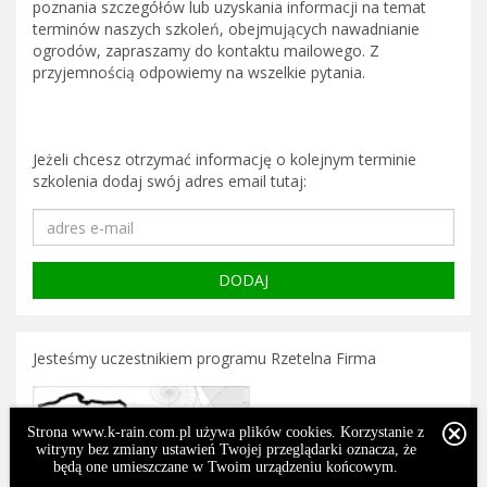
poznania szczegółów lub uzyskania informacji na temat
terminów naszych szkoleń, obejmujących nawadnianie
ogrodów, zapraszamy do kontaktu mailowego. Z
przyjemnością odpowiemy na wszelkie pytania.
Jeżeli chcesz otrzymać informację o kolejnym terminie
szkolenia dodaj swój adres email tutaj:
Jesteśmy uczestnikiem programu Rzetelna Firma
Strona www.k-rain.com.pl używa plików cookies. Korzystanie z
witryny bez zmiany ustawień Twojej przeglądarki oznacza, że
będą one umieszczane w Twoim urządzeniu końcowym.