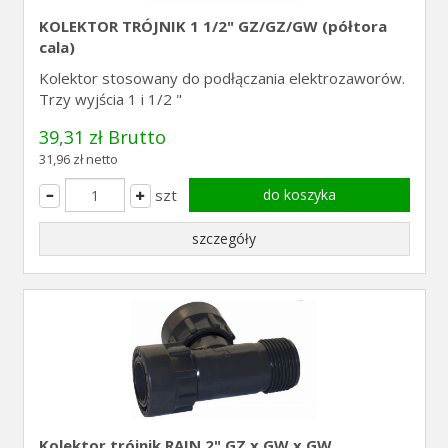
KOLEKTOR TRÓJNIK 1 1/2" GZ/GZ/GW (półtora
cala)
Kolektor stosowany do podłączania elektrozaworów.
Trzy wyjścia 1 i 1/2 "
39,31 zł Brutto
31,96 zł netto
szt
do koszyka
szczegóły
Kolektor trójnik RAIN 2" GZ x GW x GW