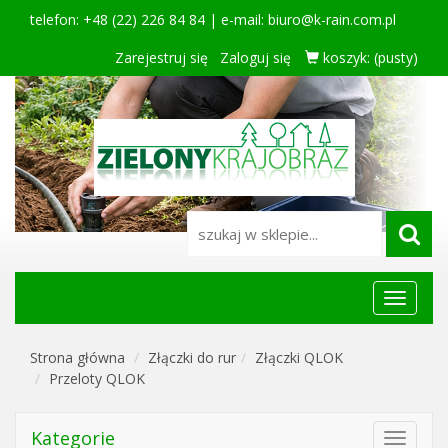
telefon: +48 (22) 226 84 84 | e-mail:
biuro@k-rain.com.pl
Zarejestruj się
Zaloguj się
koszyk:
(pusty)
Menu
główne
Strona główna
Złączki do rur
Złączki QLOK
Przeloty QLOK
Kategorie
Toggle