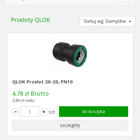
navigat
Przeloty QLOK
Sortuj wg: Domyślne
QLOK Przelot 20-20, PN10
4,78 zł Brutto
3,89 zł netto
szt
do koszyka
szczegóły