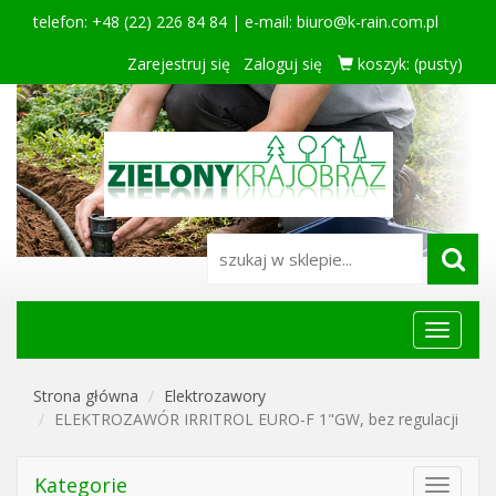
telefon: +48 (22) 226 84 84 | e-mail:
biuro@k-rain.com.pl
Zarejestruj się
Zaloguj się
koszyk:
(pusty)
Menu
główne
Strona główna
Elektrozawory
ELEKTROZAWÓR IRRITROL EURO-F 1"GW, bez regulacji
Kategorie
Toggle