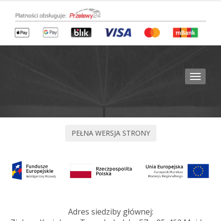
Toggle
navigat
Adres siedziby głównej: