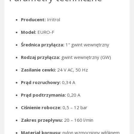
Producent:
Irritrol
Model:
EURO-F
Średnica przyłącza:
1" gwint wewnętrzny
Rodzaj przyłącza:
gwint wewnętrzny (GW)
Zasilanie cewki:
24 V AC, 50 Hz
Prąd rozruchowy:
0,34 A
Prąd podtrzymania:
0,20 A
Ciśnienie robocze:
0,5 – 12 bar
Zakres przepływu:
20 – 160 l/min
Materiał korpusu:
nylon wzmocniony włóknem