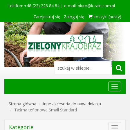
telefon: +48 (22) 226 84 84 | e-mail:
biuro@k-rain.com.pl
Zarejestruj się
Zaloguj się
koszyk:
(pusty)
Menu
główne
Strona główna
Inne akcesoria do nawadniania
Taśma teflonowa Small Standard
Kategorie
Toggle