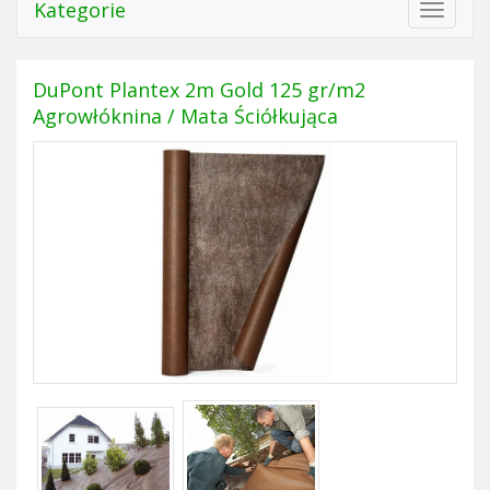
Kategorie
Toggle
navigat
DuPont Plantex 2m Gold 125 gr/m2
Agrowłóknina / Mata Ściółkująca