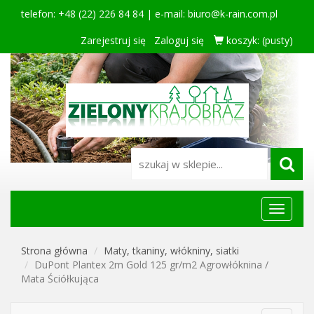
telefon: +48 (22) 226 84 84 | e-mail:
biuro@k-rain.com.pl
Zarejestruj się
Zaloguj się
koszyk:
(pusty)
Menu
główne
Strona główna
Maty, tkaniny, włókniny, siatki
DuPont Plantex 2m Gold 125 gr/m2 Agrowłóknina /
Mata Ściółkująca