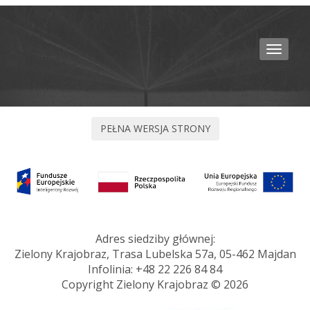
Toggle
navigat
Adres siedziby głównej:
Zielony Krajobraz, Trasa Lubelska 57a, 05-462 Majdan
Infolinia:
+48 22 226 84 84
Copyright Zielony Krajobraz © 2026