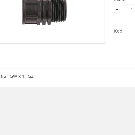
Kod:
a 2" GW x 1" GZ