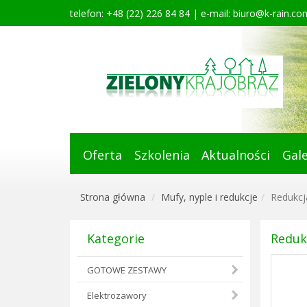
telefon: +48 (22) 226 84 84 | e-mail:
biuro@k-rain.com
Oferta
Szkolenia
Aktualności
Gale
Strona główna
Mufy, nyple i redukcje
Redukcj
Kategorie
Reduk
GOTOWE ZESTAWY
Elektrozawory