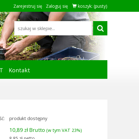
Zarejestruj się
Zaloguj się
koszyk:
(pusty)
T
Kontakt
ć:
produkt dostępny
10,89 zł Brutto
(w tym VAT 23%)
8,85 zł netto