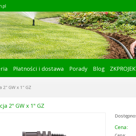
.pl
ria
Płatności i dostawa
Porady
Blog
ZKPROJEK
a 2" GW x 1" GZ
cja 2" GW x 1" GZ
Dostępnoś
Cena:
Cena: