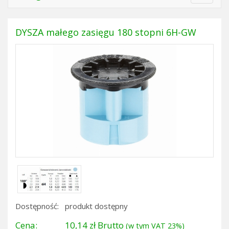
navigat
DYSZA małego zasięgu 180 stopni 6H-GW
Dostępność:
produkt dostępny
Cena:
10,14 zł Brutto
(w tym VAT 23%)