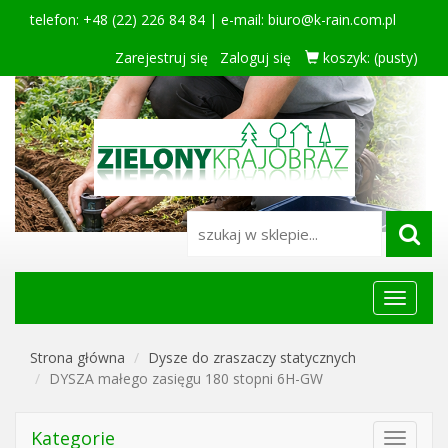
telefon: +48 (22) 226 84 84 | e-mail:
biuro@k-rain.com.pl
Zarejestruj się
Zaloguj się
koszyk:
(pusty)
Menu
główne
Strona główna
Dysze do zraszaczy statycznych
DYSZA małego zasięgu 180 stopni 6H-GW
Kategorie
Toggle