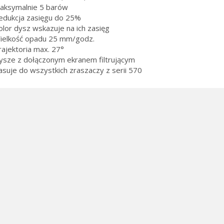
aksymalnie 5 barów
edukcja zasięgu do 25%
olor dysz wskazuje na ich zasięg
ielkość opadu 25 mm/godz.
rajektoria max. 27°
ysze z dołączonym ekranem filtrującym
asuje do wszystkich zraszaczy z serii 570