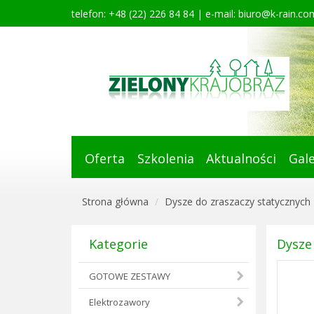
telefon: +48 (22) 226 84 84 | e-mail:
biuro@k-rain.com
Oferta
Szkolenia
Aktualności
Gale
Strona główna
Dysze do zraszaczy statycznych
Kategorie
Dysze 
GOTOWE ZESTAWY
Elektrozawory