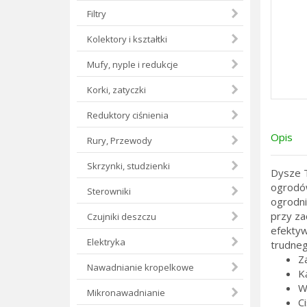
Filtry
Kolektory i kształtki
Mufy, nyple i redukcje
Korki, zatyczki
Reduktory ciśnienia
Opis
Rury, Przewody
Skrzynki, studzienki
Dysze T
ogrodów
Sterowniki
ogrodni
przy za
Czujniki deszczu
efektyw
Elektryka
trudneg
Z
Nawadnianie kropelkowe
K
W
Mikronawadnianie
Ci