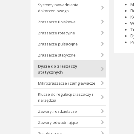
M
Systemy nawadniania
R
dokorzeniowego
K
Zraszacze Boiskowe
W
T
Zraszacze rotacyjne
D
P
Zraszacze pulsacyjne
Zraszacze statyczne
Dysze do zraszaczy
statycznych
Mikrozraszacze i zamgławiacze
Klucze do regulacji zraszaczy i
narzędzia
Zawory, rozdzielacze
Zawory odwadniające
Złączki do rur