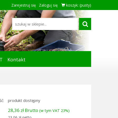
Zarejestruj się
Zaloguj się
koszyk:
(pusty)
T
Kontakt
ć:
produkt dostępny
28,36 zł Brutto
(w tym VAT 23%)
23,06 zł netto