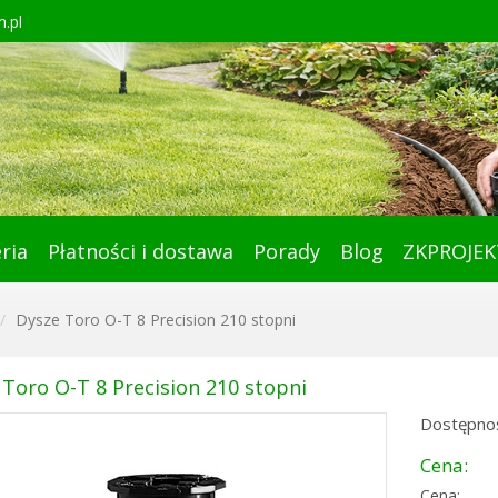
.pl
ria
Płatności i dostawa
Porady
Blog
ZKPROJEK
Dysze Toro O-T 8 Precision 210 stopni
Toro O-T 8 Precision 210 stopni
Dostępnoś
Cena:
Cena: