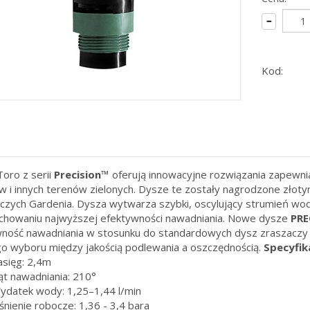
Kod:
oro z serii
Precision™
oferują innowacyjne rozwiązania zapewni
 i innych terenów zielonych. Dysze te zostały nagrodzone zło
czych Gardenia. Dysza wytwarza szybki, oscylujący strumień wod
chowaniu najwyższej efektywności nawadniania. Nowe dysze
PRE
ność nawadniania w stosunku do standardowych dysz zraszaczy 
o wyboru między jakością podlewania a oszczędnością.
Specyfik
asięg: 2,4m
ąt nawadniania: 210°
ydatek wody: 1,25–1,44 l/min
śnienie robocze: 1,36 - 3,4 bara