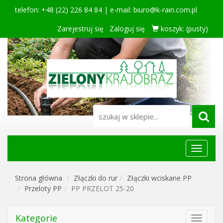
telefon: +48 (22) 226 84 84 | e-mail:
biuro@k-rain.com.pl
Zarejestruj się
Zaloguj się
koszyk:
(pusty)
Menu
główne
Strona główna
Złączki do rur
Złączki wciskane PP
Przeloty PP
PP PRZELOT 25-20
Kategorie
Toggle