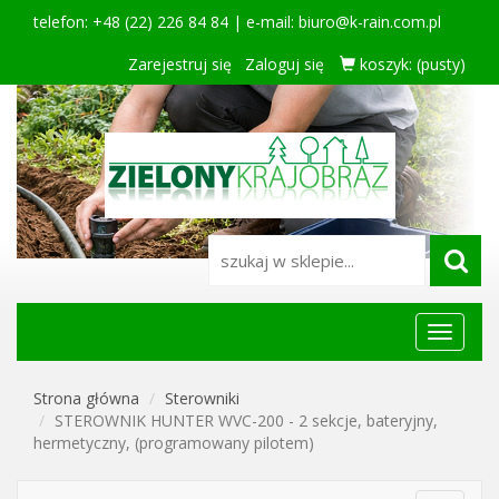
telefon: +48 (22) 226 84 84 | e-mail:
biuro@k-rain.com.pl
Zarejestruj się
Zaloguj się
koszyk:
(pusty)
Menu
główne
Strona główna
Sterowniki
STEROWNIK HUNTER WVC-200 - 2 sekcje, bateryjny,
hermetyczny, (programowany pilotem)