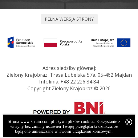
Adres siedziby głównej:
Zielony Krajobraz, Trasa Lubelska 57a, 05-462 Majdan
Infolinia:
+48 22 226 84 84
Copyright Zielony Krajobraz © 2026
Strona www.k-rain.com.pl używa plików cookies. Korzystanie z
witryny bez zmiany ustawień Twojej przeglądarki oznacza, że
będą one umieszczane w Twoim urządzeniu końcowym.