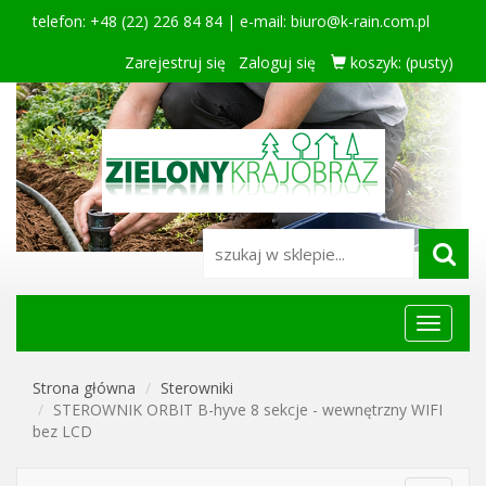
telefon: +48 (22) 226 84 84 | e-mail:
biuro@k-rain.com.pl
Zarejestruj się
Zaloguj się
koszyk:
(pusty)
Menu
główne
Strona główna
Sterowniki
STEROWNIK ORBIT B-hyve 8 sekcje - wewnętrzny WIFI
bez LCD