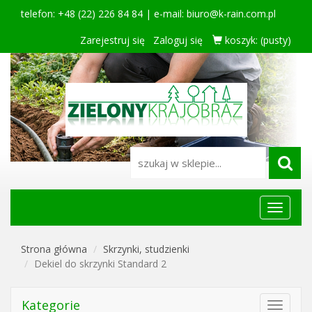
telefon: +48 (22) 226 84 84 | e-mail:
biuro@k-rain.com.pl
Zarejestruj się
Zaloguj się
koszyk:
(pusty)
Menu
główne
Strona główna
Skrzynki, studzienki
Dekiel do skrzynki Standard 2
Kategorie
Toggle