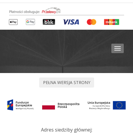
Toggle
navigat
Adres siedziby głównej: