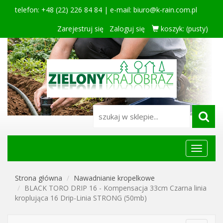
telefon: +48 (22) 226 84 84 | e-mail:
biuro@k-rain.com.pl
Zarejestruj się
Zaloguj się
koszyk:
(pusty)
Menu
główne
Strona główna
Nawadnianie kropelkowe
BLACK TORO DRIP 16 - Kompensacja 33cm Czarna linia
kroplująca 16 Drip-Linia STRONG (50mb)