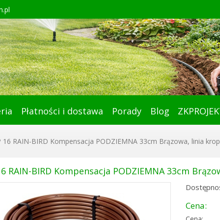
.pl
ria
Płatności i dostawa
Porady
Blog
ZKPROJEK
 16 RAIN-BIRD Kompensacja PODZIEMNA 33cm Brązowa, linia kro
16 RAIN-BIRD Kompensacja PODZIEMNA 33cm Brązowa
Dostępnoś
Cena:
Cena: