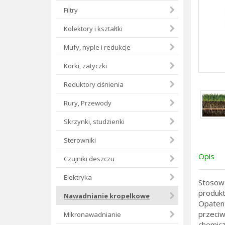
Filtry
Kolektory i kształtki
Mufy, nyple i redukcje
Korki, zatyczki
Reduktory ciśnienia
Rury, Przewody
Skrzynki, studzienki
Sterowniki
Opis
Czujniki deszczu
Elektryka
Stosowa
produkt
Nawadnianie kropelkowe
Opatent
przeciw
Mikronawadnianie
chemicz