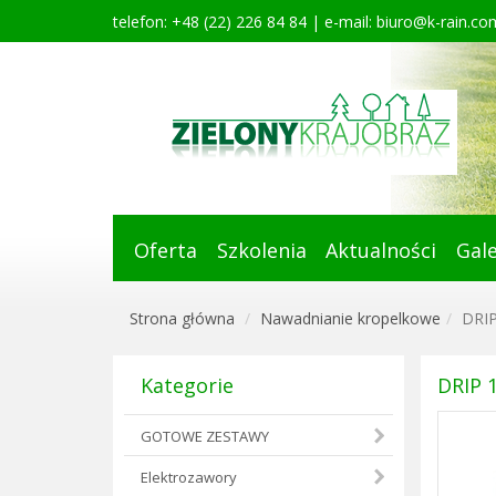
telefon: +48 (22) 226 84 84 | e-mail:
biuro@k-rain.com
Oferta
Szkolenia
Aktualności
Gale
Strona główna
Nawadnianie kropelkowe
DRIP
Kategorie
DRIP 
GOTOWE ZESTAWY
Elektrozawory