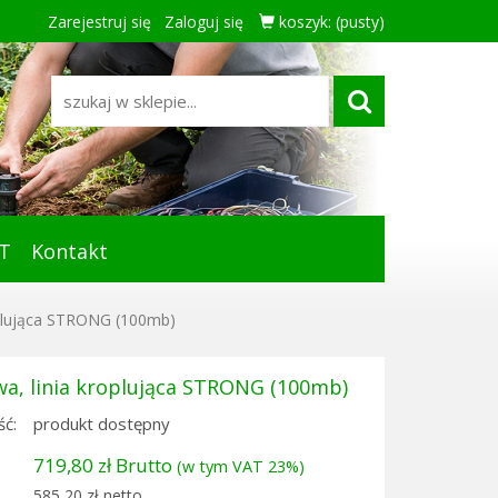
Zarejestruj się
Zaloguj się
koszyk:
(pusty)
T
Kontakt
plująca STRONG (100mb)
, linia kroplująca STRONG (100mb)
ć:
produkt dostępny
719,80 zł Brutto
(w tym VAT 23%)
585,20 zł netto