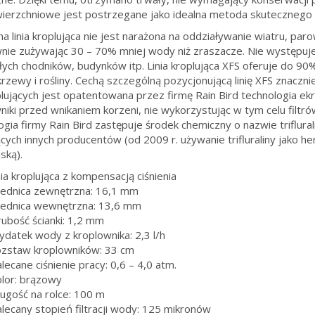
erzchniowe jest postrzegane jako idealna metoda skutecznego n
a linia kroplująca nie jest narażona na oddziaływanie wiatru, paro
nie zużywając 30 – 70% mniej wody niż zraszacze. Nie występuje
łych chodników, budynków itp. Linia kroplująca XFS oferuje do 
krzewy i rośliny. Cechą szczególną pozycjonującą linię XFS znac
roplujących jest opatentowana przez firmę Rain Bird technologia ek
niki przed wnikaniem korzeni, nie wykorzystując w tym celu filtró
ogia firmy Rain Bird zastępuje środek chemiczny o nazwie triflur
ących innych producentów (od 2009 r. używanie trifluraliny jako h
ską).
nia kroplująca z kompensacją ciśnienia
rednica zewnętrzna: 16,1 mm
rednica wewnętrzna: 13,6 mm
rubość ścianki: 1,2 mm
ydatek wody z kroplownika: 2,3 l/h
ozstaw kroplowników: 33 cm
lecane ciśnienie pracy: 0,6 – 4,0 atm.
olor: brązowy
ługość na rolce: 100 m
alecany stopień filtracji wody: 125 mikronów