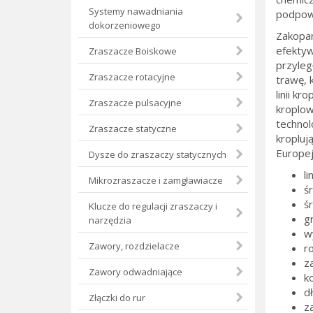
Systemy nawadniania
podpowi
dokorzeniowego
Zakopan
efektyw
Zraszacze Boiskowe
przyleg
Zraszacze rotacyjne
trawę, 
linii k
Zraszacze pulsacyjne
kroplow
technol
Zraszacze statyczne
kropluj
Europej
Dysze do zraszaczy statycznych
li
Mikrozraszacze i zamgławiacze
ś
ś
Klucze do regulacji zraszaczy i
g
narzędzia
w
Zawory, rozdzielacze
r
za
Zawory odwadniające
k
d
Złączki do rur
z