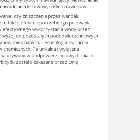
awadniania krzewów, roślin i trawników.
wanie, czy zniszczenia przez wandali,
 tu także efekt niepotrzebnego polewania
90% efektywnego wykorzystania wody przez
znie wyżej od pozostałych podpowierzchniowych
ranów miedzianych. Technologia ta, chroni
w chemicznych. Ta unikalna i wyłączna
alina używany w podpowierzchniowych liniach
erbicydu zostało zakazane przez Unię