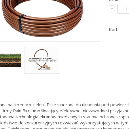
Kod:
na na terenach zieleni. Przeznaczona do układania pod powierzchn
 firmy Rain Bird umożliwiający efektywne, niezawodne i przyjaz
owana technologia ekranów miedzianych stanowi ochronę kroplo
ieństwie do konkurencyjnych rozwiązań wykorzystujących w tym c
ne. Dzięki temu, otrzymano trwały, nie wymagający konserwacji