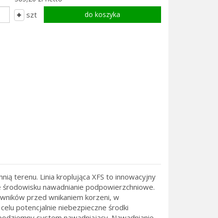
szt
ią terenu. Linia kroplująca XFS to innowacyjny
ne środowisku nawadnianie podpowierzchniowe.
wników przed wnikaniem korzeni, w
elu potencjalnie niebezpieczne środki
 podziemny system nawadniający. Nawadnianie