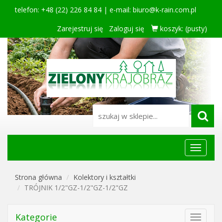
telefon: +48 (22) 226 84 84 | e-mail:
biuro@k-rain.com.pl
Zarejestruj się
Zaloguj się
koszyk:
(pusty)
Menu
główne
Strona główna
Kolektory i kształtki
TRÓJNIK 1/2"GZ-1/2"GZ-1/2"GZ
Kategorie
Toggle