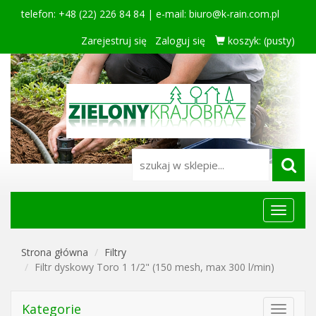
telefon: +48 (22) 226 84 84 | e-mail:
biuro@k-rain.com.pl
Zarejestruj się
Zaloguj się
koszyk:
(pusty)
Menu
główne
Strona główna
Filtry
Filtr dyskowy Toro 1 1/2" (150 mesh, max 300 l/min)
Kategorie
Toggle