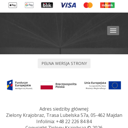
Toggle
navigat
Adres siedziby głównej:
Zielony Krajobraz, Trasa Lubelska 57a, 05-462 Majdan
Infolinia:
+48 22 226 84 84
Copyright Zielony Krajobraz © 2026