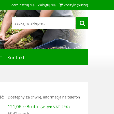
Zarejestruj się
Zaloguj się
koszyk:
(pusty)
T
Kontakt
ć:
Dostępny za chwilę, informacja na telefon
121,06 zł Brutto
(w tym VAT 23%)
98,42 zł netto