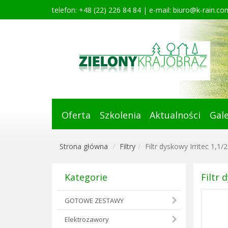
telefon: +48 (22) 226 84 84 | e-mail:
biuro@k-rain.com
Oferta
Szkolenia
Aktualności
Gale
Strona główna
Filtry
Filtr dyskowy Irritec 1,1
Kategorie
Filtr 
GOTOWE ZESTAWY
Elektrozawory