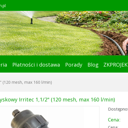
.pl
ria
Płatności i dostawa
Porady
Blog
ZKPROJEK
/2" (120 mesh, max 160 l/min)
dyskowy Irritec 1,1/2" (120 mesh, max 160 l/min)
Dostępnoś
Cena:
Cena: