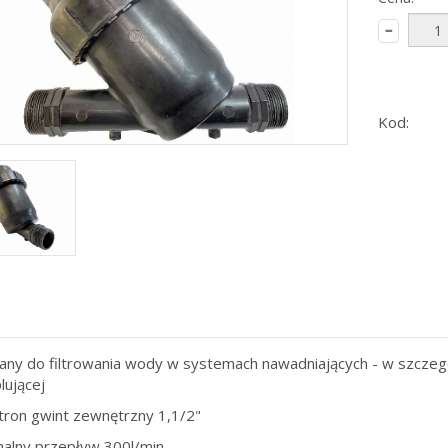
Kod:
ny do filtrowania wody w systemach nawadniających - w szczegó
plującej
tron gwint zewnętrzny 1,1/2"
lny przepływ 300l/min.