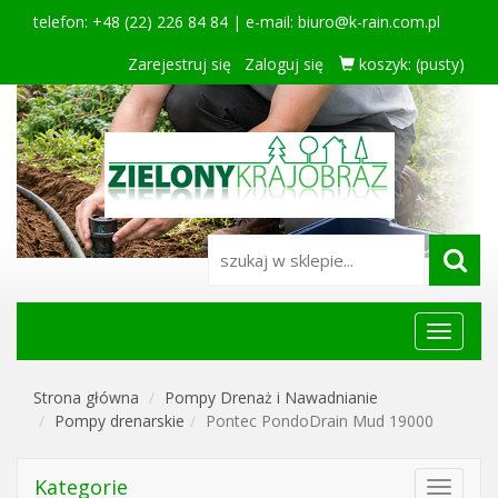
telefon: +48 (22) 226 84 84 | e-mail:
biuro@k-rain.com.pl
Zarejestruj się
Zaloguj się
koszyk:
(pusty)
Menu
główne
Strona główna
Pompy Drenaż i Nawadnianie
Pompy drenarskie
Pontec PondoDrain Mud 19000
Kategorie
Toggle