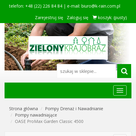
telefon: +48 (22) 226 84 84 | e-mail:
biuro@k-rain.com.pl
Zarejestruj się
Zaloguj się
koszyk:
(pusty)
Menu
główne
Strona główna
Pompy Drenaż i Nawadnianie
Pompy nawadniające
OASE ProMax Garden Classic 4500