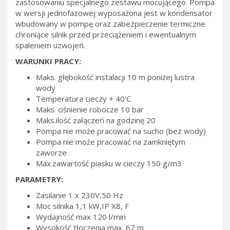
zastosowaniu specjalnego zestawu mocującego. Pompa
w wersji jednofazowej wyposażona jest w kondensator
wbudowany w pompę oraz zabezpieczenie termiczne
chroniące silnik przed przeciążeniem i ewentualnym
spaleniem uzwojeń.
WARUNKI PRACY:
Maks. głębokość instalacji 10 m poniżej lustra
wody
Temperatura cieczy + 40'C
Maks. ciśnienie robocze 10 bar
Maks.ilość załączeń na godzinę 20
Pompa nie może pracować na sucho (bez wody)
Pompa nie może pracować na zamkniętym
zaworze
Max.zawartość piasku w cieczy 150 g/m3
PARAMETRY:
Zasilanie 1 x 230V,50 Hz
Moc silnika 1,1 kW,IP X8, F
Wydajność max 120 l/min
Wysokość tłoczenia max. 67 m