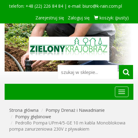
telefon: +48 (22) 226 84 84 | e-mail:
biuro@k-rain.com.pl
Zarejestruj się
Zaloguj się
koszyk:
(pusty)
Menu
główne
Strona główna
Pompy Drenaż i Nawadnianie
Pompy głębinowe
Pedrollo Pompa UPm4/5-GE 10 m kabla Monoblokowa
pompa zanurzeniowa 230V z pływakiem