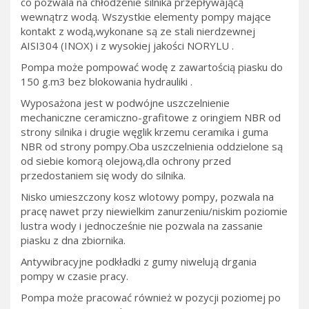
co pozwala na chłodzenie silnika przepływającą
wewnątrz wodą. Wszystkie elementy pompy mające
kontakt z wodą,wykonane są ze stali nierdzewnej
AISI304 (INOX) i z wysokiej jakości NORYLU .
Pompa może pompować wodę z zawartością piasku do
150 g.m3 bez blokowania hydrauliki .
Wyposażona jest w podwójne uszczelnienie
mechaniczne ceramiczno-grafitowe z oringiem NBR od
strony silnika i drugie węglik krzemu ceramika i guma
NBR od strony pompy.Oba uszczelnienia oddzielone są
od siebie komorą olejową,dla ochrony przed
przedostaniem się wody do silnika.
Nisko umieszczony kosz wlotowy pompy, pozwala na
pracę nawet przy niewielkim zanurzeniu/niskim poziomie
lustra wody i jednocześnie nie pozwala na zassanie
piasku z dna zbiornika.
Antywibracyjne podkładki z gumy niwelują drgania
pompy w czasie pracy.
Pompa może pracować również w pozycji poziomej po