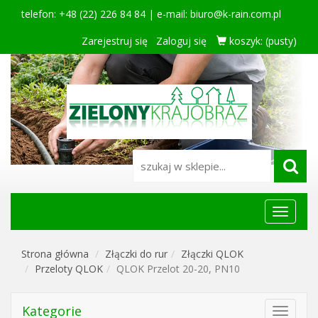
telefon: +48 (22) 226 84 84 | e-mail:
biuro@k-rain.com.pl
Zarejestruj się
Zaloguj się
koszyk:
(pusty)
Menu
główne
Strona główna
Złączki do rur
Złączki QLOK
Przeloty QLOK
QLOK Przelot 20-20, PN10
Kategorie
Toggle