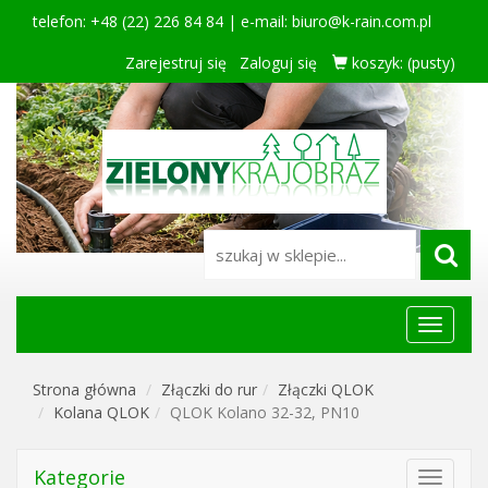
telefon: +48 (22) 226 84 84 | e-mail:
biuro@k-rain.com.pl
Zarejestruj się
Zaloguj się
koszyk:
(pusty)
Menu
główne
Strona główna
Złączki do rur
Złączki QLOK
Kolana QLOK
QLOK Kolano 32-32, PN10
Kategorie
Toggle