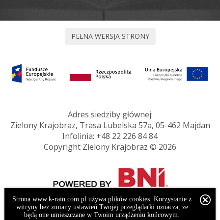
Adres siedziby głównej:
Zielony Krajobraz, Trasa Lubelska 57a, 05-462 Majdan
Infolinia:
+48 22 226 84 84
Copyright Zielony Krajobraz © 2026
Strona www.k-rain.com.pl używa plików cookies. Korzystanie z
witryny bez zmiany ustawień Twojej przeglądarki oznacza, że
będą one umieszczane w Twoim urządzeniu końcowym.