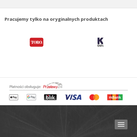
Pracujemy tylko na oryginalnych produktach
Toggle
navigat