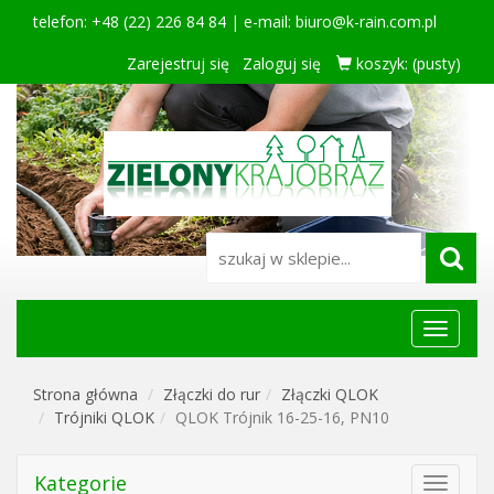
telefon: +48 (22) 226 84 84 | e-mail:
biuro@k-rain.com.pl
Zarejestruj się
Zaloguj się
koszyk:
(pusty)
Menu
główne
Strona główna
Złączki do rur
Złączki QLOK
Trójniki QLOK
QLOK Trójnik 16-25-16, PN10
Kategorie
Toggle