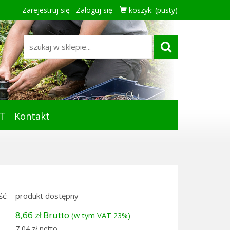
Zarejestruj się
Zaloguj się
koszyk:
(pusty)
T
Kontakt
ć:
produkt dostępny
8,66 zł Brutto
(w tym VAT 23%)
7,04 zł netto