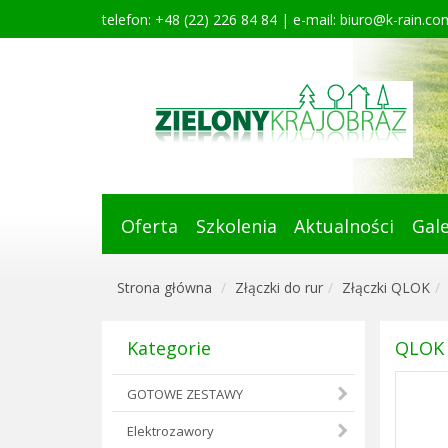
telefon: +48 (22) 226 84 84 | e-mail:
biuro@k-rain.com
Oferta
Szkolenia
Aktualności
Gale
Strona główna
Złączki do rur
Złączki QLOK
Kategorie
QLOK 
GOTOWE ZESTAWY
Elektrozawory