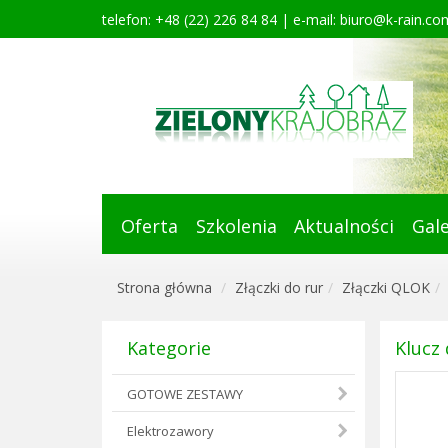
telefon: +48 (22) 226 84 84 | e-mail:
biuro@k-rain.com
Oferta
Szkolenia
Aktualności
Gale
Strona główna
Złączki do rur
Złączki QLOK
Kategorie
Klucz
GOTOWE ZESTAWY
Elektrozawory