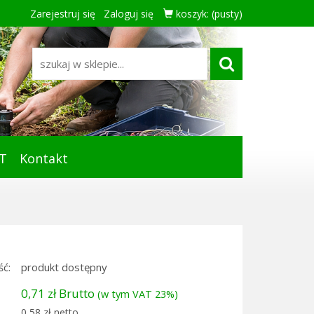
Zarejestruj się
Zaloguj się
koszyk:
(pusty)
T
Kontakt
ć:
produkt dostępny
0,71 zł Brutto
(w tym VAT 23%)
0,58 zł netto