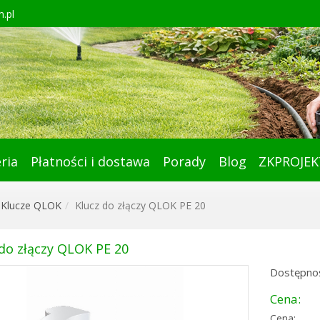
.pl
ria
Płatności i dostawa
Porady
Blog
ZKPROJEK
Klucze QLOK
Klucz do złączy QLOK PE 20
 do złączy QLOK PE 20
Dostępnoś
Cena:
Cena: