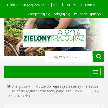
telefon: +48 (22) 226 84 84 | e-mail:
biuro@k-rain.com.pl
Zarejestruj się
Zaloguj się
koszyk:
(pusty)
Menu
główne
Strona główna
Klucze do regulacji zraszaczy i narzędzia
Klucz do regulacji zraszaczy (SuperPro,CR500, S800, K2,
Dial-A-Nozzle)